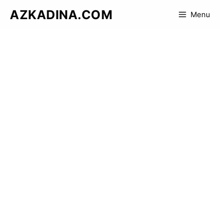
Skip
AZKADINA.COM
Menu
to
content