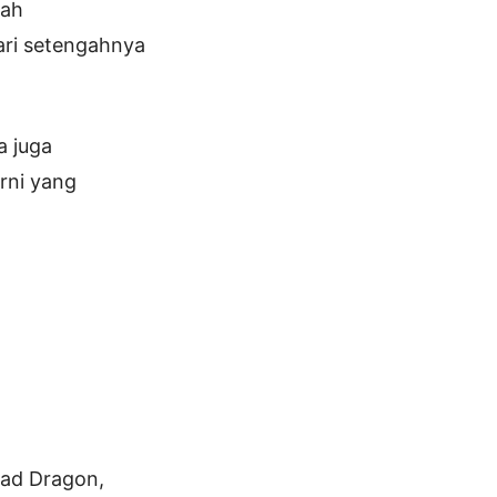
lah
ari setengahnya
a juga
rni yang
iad Dragon,