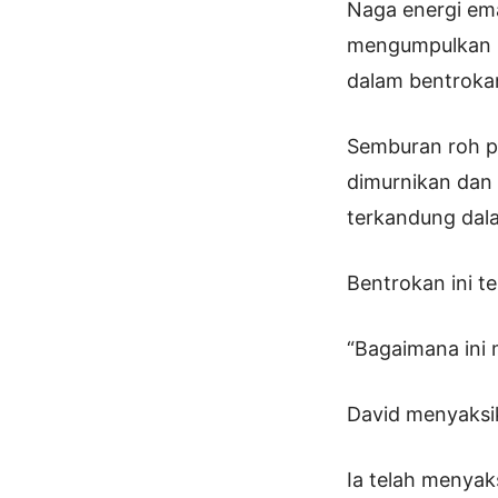
Naga energi ema
mengumpulkan ke
dalam bentrokan
Semburan roh pe
dimurnikan dan
terkandung dal
Bentrokan ini t
“Bagaimana ini 
David menyaksik
Ia telah menya