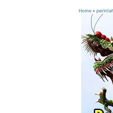
Home
»
perinta