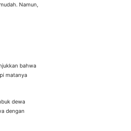
mudah. ​​Namun,
unjukkan bahwa
api matanya
ambuk dewa
wa dengan