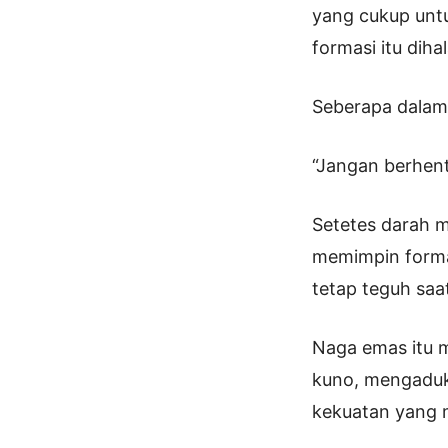
yang cukup unt
formasi itu dih
Seberapa dalamk
“Jangan berhenti
Setetes darah m
memimpin formas
tetap teguh saa
Naga emas itu m
kuno, mengaduk
kekuatan yang