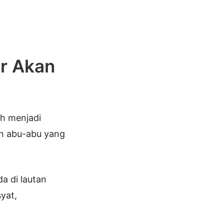
r Akan
ah menjadi
an abu-abu yang
a di lautan
yat,