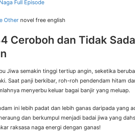
 Naga Full Episode
e Other
novel free english
4 Ceroboh dan Tidak Sada
an
ibu Jiwa semakin tinggi tertiup angin, seketika berub
aki. Saat panji berkibar, roh-roh pendendam hitam d
umlahnya menyerbu keluar bagai banjir yang meluap.
am ini lebih padat dan lebih ganas daripada yang ad
meraung dan berkumpul menjadi badai jiwa yang dahs
ar raksasa naga energi dengan ganas!