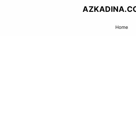
Skip
AZKADINA.C
to
content
Home