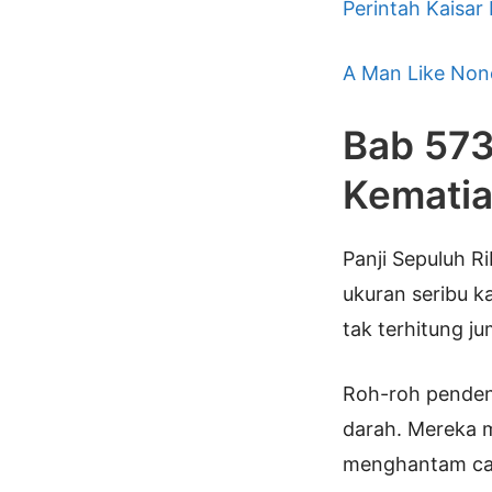
Perintah Kaisar
A Man Like Non
Bab 573
Kemati
Panji Sepuluh R
ukuran seribu k
tak terhitung j
Roh-roh pendend
darah. Mereka 
menghantam cak