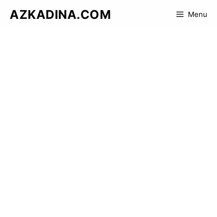
Skip
AZKADINA.COM
Menu
to
content