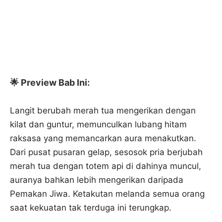
🌟 Preview Bab Ini:
Langit berubah merah tua mengerikan dengan
kilat dan guntur, memunculkan lubang hitam
raksasa yang memancarkan aura menakutkan.
Dari pusat pusaran gelap, sesosok pria berjubah
merah tua dengan totem api di dahinya muncul,
auranya bahkan lebih mengerikan daripada
Pemakan Jiwa. Ketakutan melanda semua orang
saat kekuatan tak terduga ini terungkap.