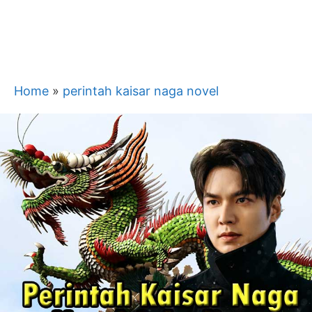
Home
»
perintah kaisar naga novel