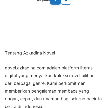
Tentang Azkadina Novel
novel.azkadina.com adalah platform literasi
digital yang menyajikan koleksi novel pilihan
dari berbagai genre. Kami berkomitmen
memberikan pengalaman membaca yang
ringan, cepat, dan nyaman bagi seluruh pecinta
cerita di Indonesia.