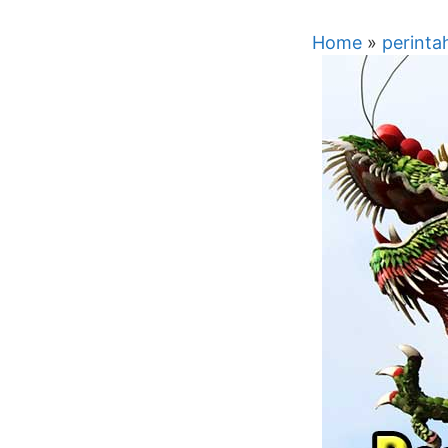
Home
»
perinta