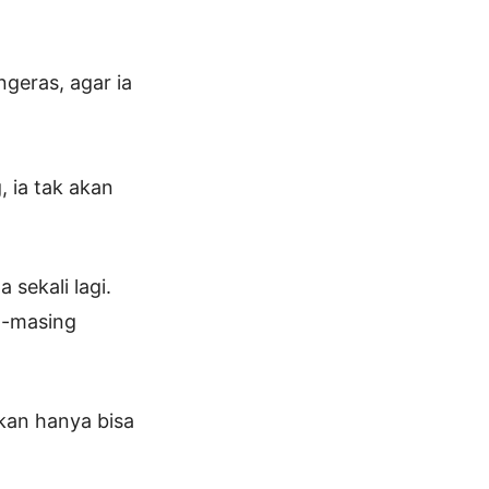
geras, agar ia
, ia tak akan
sekali lagi.
g-masing
kan hanya bisa