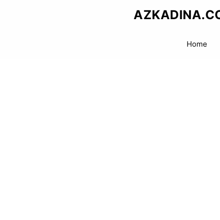
Skip
AZKADINA.C
to
content
Home