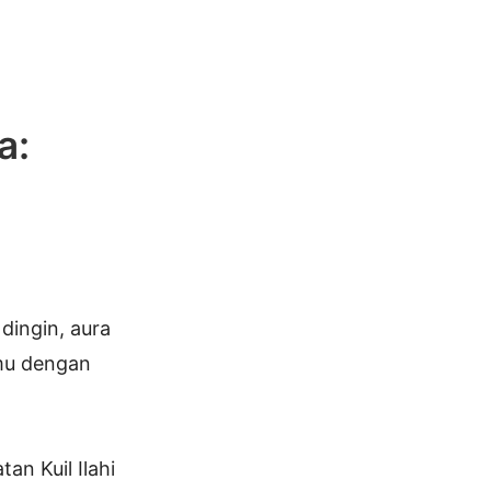
a:
dingin, aura
emu dengan
an Kuil Ilahi