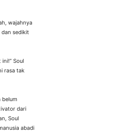
kah, wajahnya
 dan sedikit
ini!” Soul
i rasa tak
a belum
vator dari
an, Soul
manusia abadi