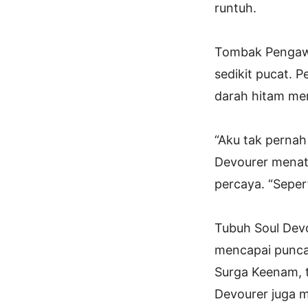
runtuh.
Tombak Pengawal
sedikit pucat. 
darah hitam men
“Aku tak pernah
Devourer menata
percaya. “Seper
Tubuh Soul Dev
mencapai punca
Surga Keenam, t
Devourer juga m