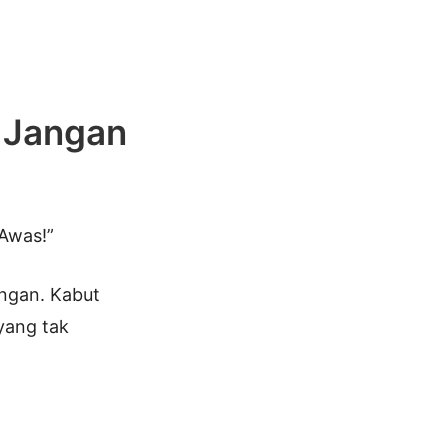
: Jangan
“Awas!”
ngan. Kabut
yang tak