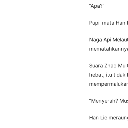
“Apa?”
Pupil mata Han 
Naga Api Melau
mematahkannya
Suara Zhao Mu t
hebat, itu tida
mempermalukan d
“Menyerah? Must
Han Lie meraung