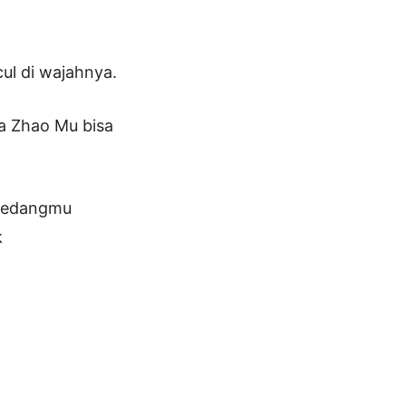
cul di wajahnya.
a Zhao Mu bisa
 pedangmu
k