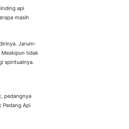
inding api
berapa masih
dirinya. Jarum-
. Meskipun tidak
 spiritualnya.
t, pedangnya
k Pedang Api