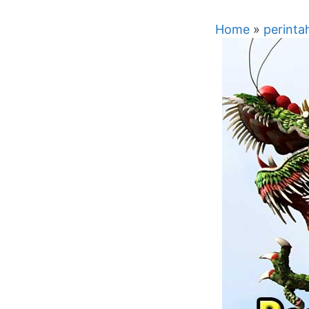
Home
»
perinta