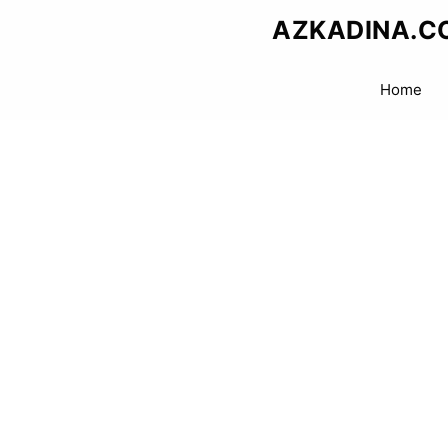
Skip
AZKADINA.C
to
content
Home