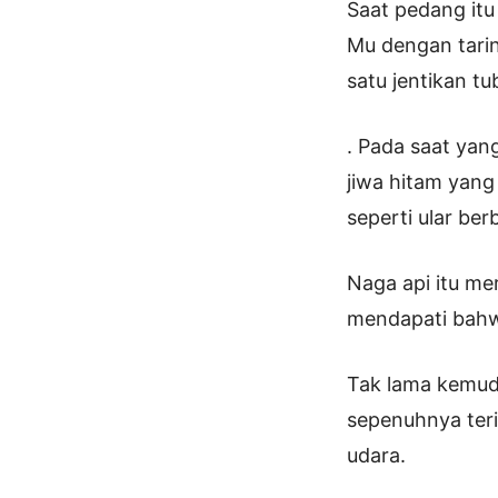
Saat pedang itu
Mu dengan tarin
satu jentikan t
. Pada saat yan
jiwa hitam yang 
seperti ular berb
Naga api itu me
mendapati bahwa 
Tak lama kemudi
sepenuhnya teri
udara.