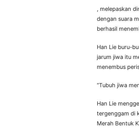
, melepaskan di
dengan suara me
berhasil menem
Han Lie buru-bu
jarum jiwa itu 
menembus perisa
“Tubuh jiwa me
Han Lie mengge
tergenggam di 
Merah Bentuk Ke