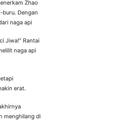
 menerkam Zhao
u-buru. Dengan
ari naga api
i Jiwa!” Rantai
lilit naga api
tetapi
makin erat.
akhirnya
an menghilang di