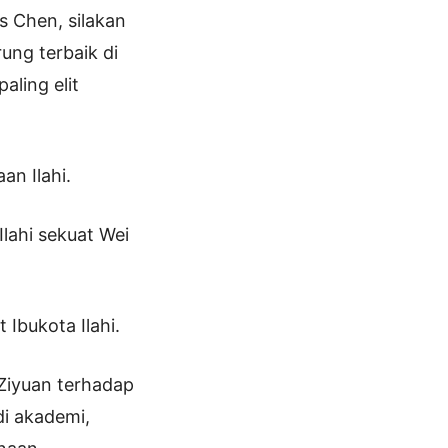
 Chen, silakan
rung terbaik di
aling elit
an Ilahi.
lahi sekuat Wei
 Ibukota Ilahi.
 Ziyuan terhadap
i akademi,