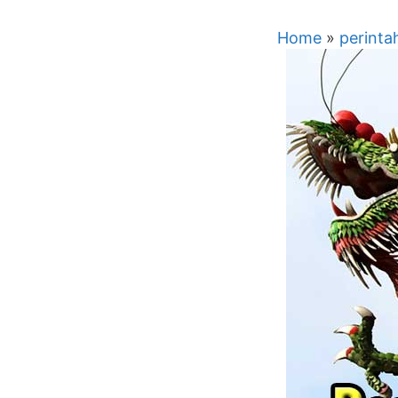
Home
»
perinta