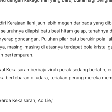
d dengan kekaguman yang baru, bukan lagi penghi
 diri Kerajaan Ilahi jauh lebih megah daripada yang d
 seluruhnya dilapisi batu besi hitam gelap, tanahnya 
yerap goncangan. Puluhan pilar batu berukir pola ilahi
ya, masing-masing di atasnya terdapat bola kristal 
n pertempuran.
l Kekaisaran berbaju zirah perak sedang berlatih, ene
a bertebaran di udara, teriakan perang mereka me
arda Kekaisaran, Ao Lie,”