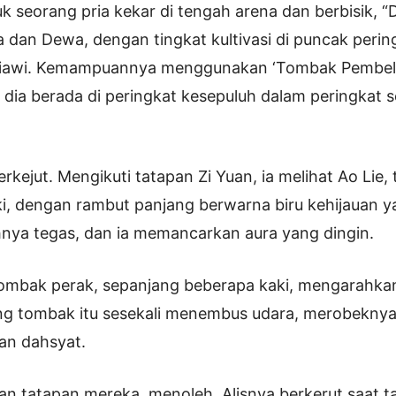
k seorang pria kekar di tengah arena dan berbisik, “
dan Dewa, dengan tingkat kultivasi di puncak perin
iawi. Kemampuannya menggunakan ‘Tombak Pembela
 dia berada di peringkat kesepuluh dalam peringkat se
”
rkejut. Mengikuti tatapan Zi Yuan, ia melihat Ao Lie, 
ki, dengan rambut panjang berwarna biru kehijauan ya
nya tegas, dan ia memancarkan aura yang dingin.
ombak perak, sepanjang beberapa kaki, mengarahkan
ung tombak itu sesekali menembus udara, merobekny
an dahsyat.
an tatapan mereka, menoleh. Alisnya berkerut saat 