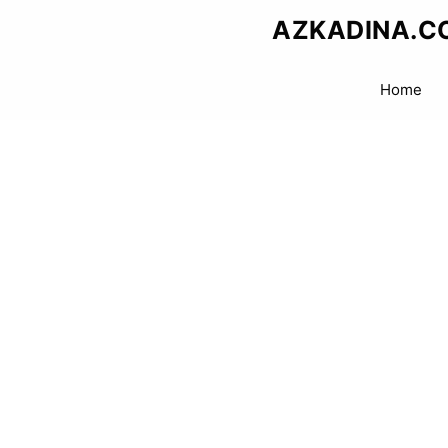
Skip
AZKADINA.C
to
content
Home