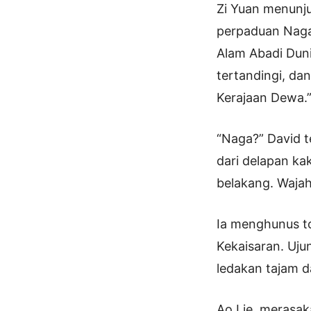
Zi Yuan menunju
perpaduan Naga 
Alam Abadi Dun
tertandingi, dan
Kerajaan Dewa.
“Naga?” David te
dari delapan ka
belakang. Wajah
Ia menghunus t
Kekaisaran. Uj
ledakan tajam d
Ao Lie, merasak