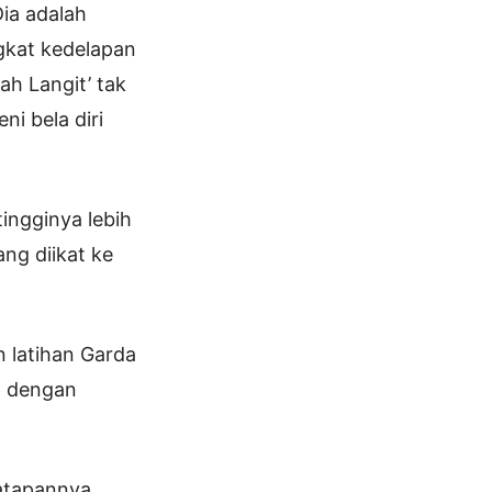
Dia adalah
gkat kedelapan
h Langit’ tak
ni bela diri
tingginya lebih
ng diikat ke
 latihan Garda
a dengan
tatapannya