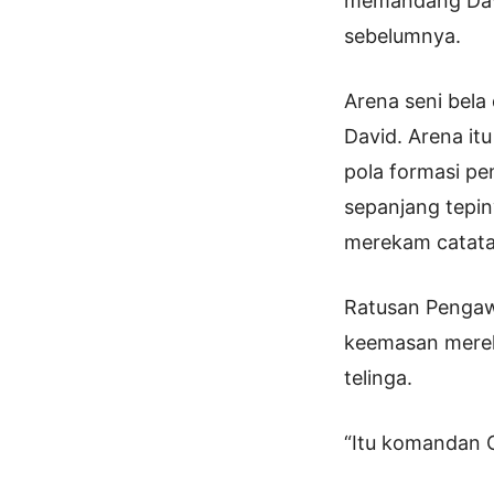
memandang Davi
sebelumnya.
Arena seni bela
David. Arena itu
pola formasi pen
sepanjang tepin
merekam catata
Ratusan Pengawa
keemasan merek
telinga.
“Itu komandan G