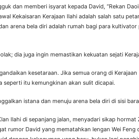
guk dan memberi isyarat kepada David, “Rekan Daois
awal Kekaisaran Kerajaan Ilahi adalah salah satu peta
n arena bela diri adalah rumah bagi para kultivator p
lak; dia juga ingin memastikan kekuatan sejati Keraja
andaikan kesetaraan. Jika semua orang di Kerajaan I
 seperti itu kemungkinan akan sulit dicapai.
alkan istana dan menuju arena bela diri di sisi barat
Klan Ilahi di sepanjang jalan, menyadari sikap hormat
ngat rumor David yang mematahkan lengan Wei Feng d