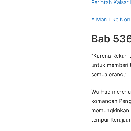
Perintah Kaisar
A Man Like Non
Bab 53
“Karena Rekan D
untuk memberi t
semua orang,”
Wu Hao merenung
komandan Penga
memungkinkan 
tempur Kerajaan 