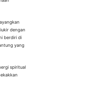
naan
ibayangkan
diukir dengan
 berdiri di
gantung yang
rgi spiritual
mekakkan