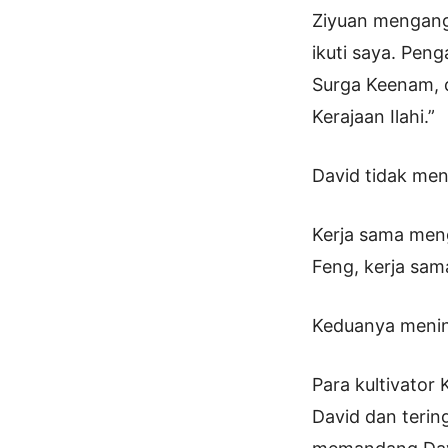
Ziyuan mengang
ikuti saya. Peng
Surga Keenam, da
Kerajaan Ilahi.”
David tidak meno
Kerja sama meng
Feng, kerja sama
Keduanya meningg
Para kultivator 
David dan teri