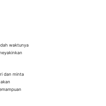
sudah waktunya
 meyakinkan
ri dan minta
 akan
 kemampuan