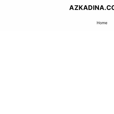
Skip
AZKADINA.C
to
content
Home