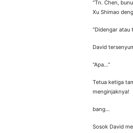
“Tn. Chen, bunu
Xu Shimao deng
“Didengar atau t
David tersenyu
“Apa…”
Tetua ketiga ta
menginjaknya!
bang…
Sosok David mel