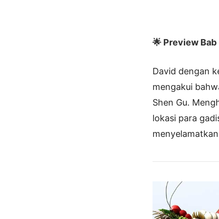
🌟 Preview Bab I
David dengan k
mengakui bahwa
Shen Gu. Mengh
lokasi para ga
menyelamatkan