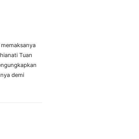
, memaksanya
ianati Tuan
mengungkapkan
hnya demi