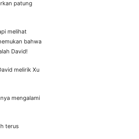
rkan patung
pi melihat
menemukan bahwa
alah David!
avid melirik Xu
hanya mengalami
h terus