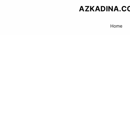
Skip
AZKADINA.C
to
content
Home