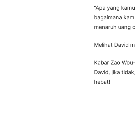
“Apa yang kamu 
bagaimana kamu
menaruh uang di
Melihat David me
Kabar Zao Wou-
David, jika tid
hebat!