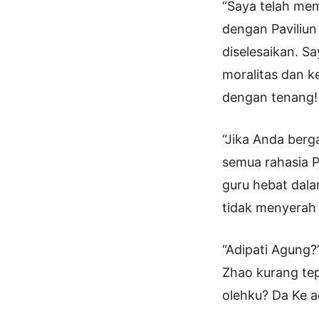
“Saya telah mem
dengan Paviliun
diselesaikan. S
moralitas dan k
dengan tenang!
“Jika Anda ber
semua rahasia 
guru hebat dal
tidak menyerah 
“Adipati Agung?
Zhao kurang tep
olehku? Da Ke a