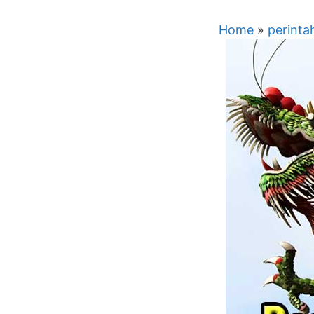
Home
»
perinta