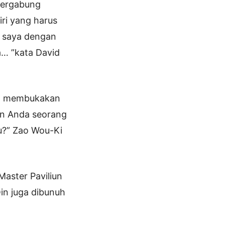
 bergabung
ri yang harus
k saya dengan
a… ”kata David
at membukakan
an Anda seorang
u?” Zao Wou-Ki
Master Paviliun
in juga dibunuh