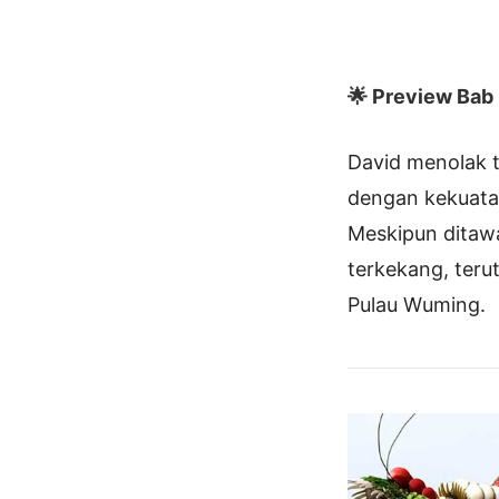
🌟 Preview Bab I
David menolak 
dengan kekuata
Meskipun ditawa
terkekang, ter
Pulau Wuming.