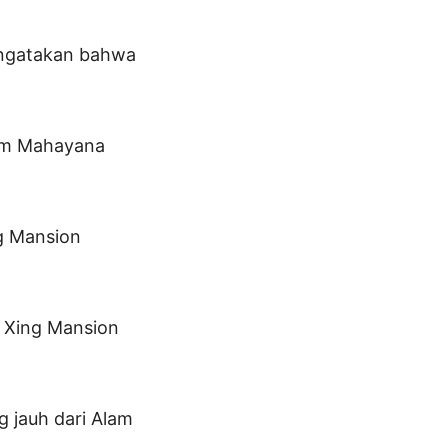
engatakan bahwa
lam Mahayana
g Mansion
g Xing Mansion
g jauh dari Alam