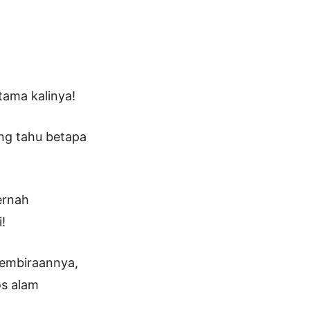
ama kalinya!
ng tahu betapa
ernah
!
embiraannya,
os alam