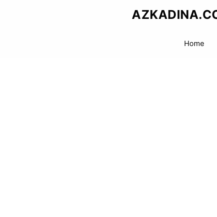
Skip
AZKADINA.C
to
content
Home