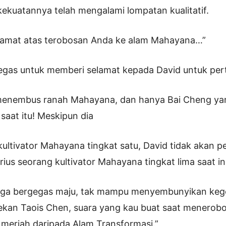
kuatannya telah mengalami lompatan kualitatif.
elamat atas terobosan Anda ke alam Mahayana…”
egas untuk memberi selamat kepada David untuk pert
 menembus ranah Mahayana, dan hanya Bai Cheng ya
saat itu! Meskipun dia
ultivator Mahayana tingkat satu, David tidak akan p
us seorang kultivator Mahayana tingkat lima saat ini
uga bergegas maju, tak mampu menyembunyikan keg
ekan Taois Chen, suara yang kau buat saat menerob
meriah daripada Alam Transformasi.”