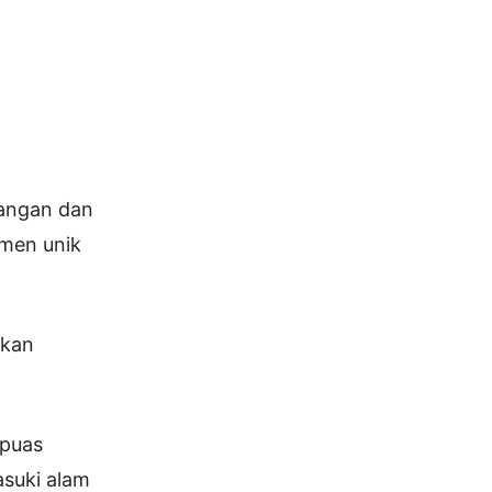
nangan dan
men unik
akan
 puas
asuki alam