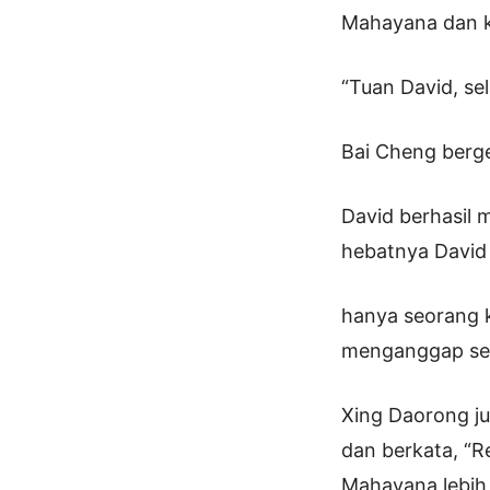
Mahayana dan ke
“Tuan David, s
Bai Cheng berg
David berhasil
hebatnya David 
hanya seorang k
menganggap seri
Xing Daorong j
dan berkata, “R
Mahayana lebih 