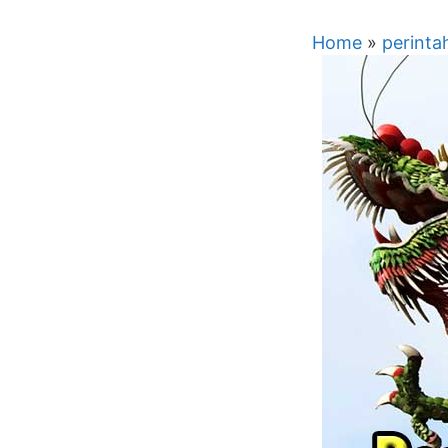
Home
»
perinta