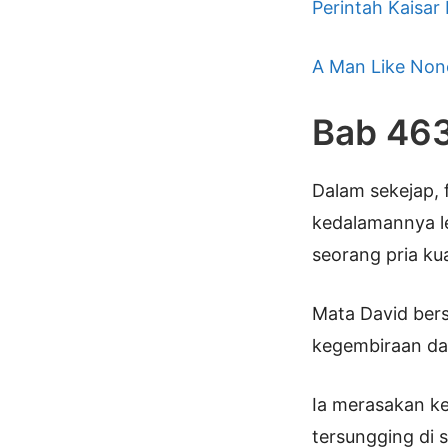
Perintah Kaisar
A Man Like Non
Bab 46
Dalam sekejap, 
kedalamannya l
seorang pria ku
Mata David ber
kegembiraan da
Ia merasakan k
tersungging di 