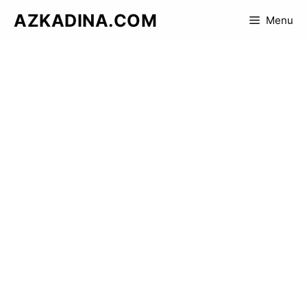
Skip
AZKADINA.COM
Menu
to
content