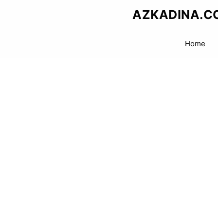
Skip
AZKADINA.C
to
content
Home