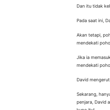
Dan itu tidak k
Pada saat ini, D
Akan tetapi, po
mendekati pohon
Jika ia memasuk
mendekati pohon
David mengerut
Sekarang, hanya
penjara, David
kuno itu!