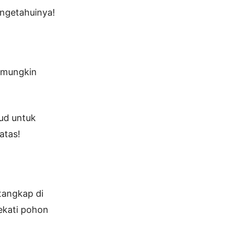
engetahuinya!
k mungkin
aud untuk
atas!
tangkap di
ekati pohon