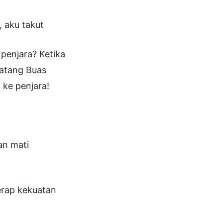
, aku takut
 penjara? Ketika
natang Buas
 ke penjara!
an mati
erap kekuatan