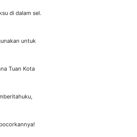
su di dalam sel.
igunakan untuk
tana Tuan Kota
mberitahuku,
mbocorkannya!