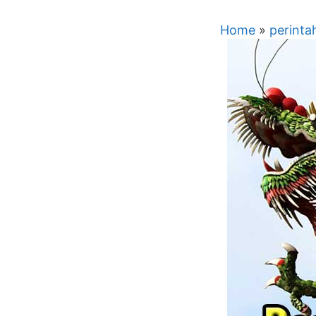
Home
»
perinta