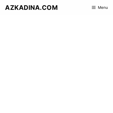
Skip
AZKADINA.COM
Menu
to
content