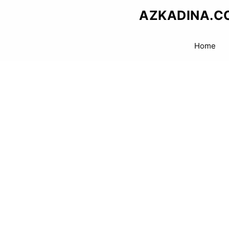
Skip
AZKADINA.C
to
content
Home