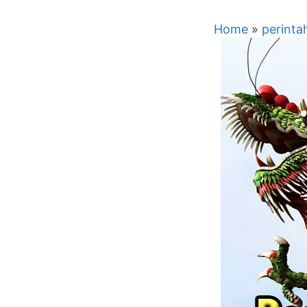
Home
»
perinta