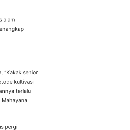
s alam
 menangkap
, “Kakak senior
tode kultivasi
nnya terlalu
or Mahayana
s pergi