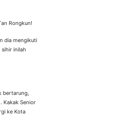
 Tan Rongkun!
n dia mengikuti
ihir inilah
k bertarung,
. Kakak Senior
rgi ke Kota