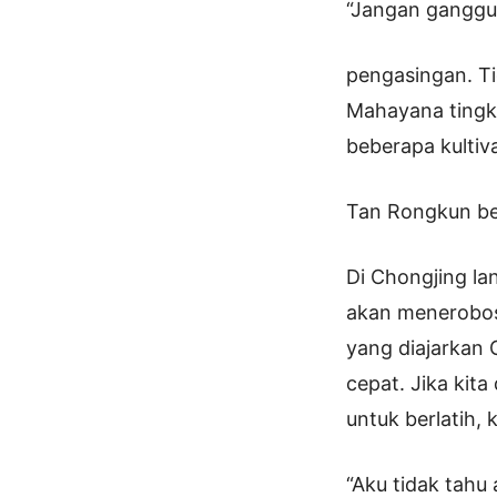
“Jangan ganggu 
pengasingan. T
Mahayana tingka
beberapa kultiva
Tan Rongkun be
Di Chongjing l
akan menerobos 
yang diajarkan 
cepat. Jika kit
untuk berlatih, 
“Aku tidak tahu