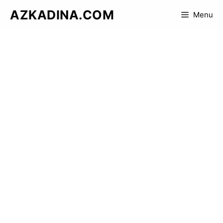
Skip
AZKADINA.COM
Menu
to
content