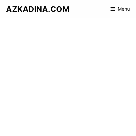
Skip
AZKADINA.COM
Menu
to
content