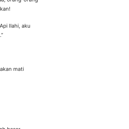
ekan!
i Ilahi, aku
.”
 akan mati