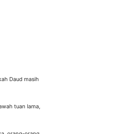
akah Daud masih
bawah tuan lama,
sa, orang-orang