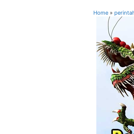
Home
»
perinta