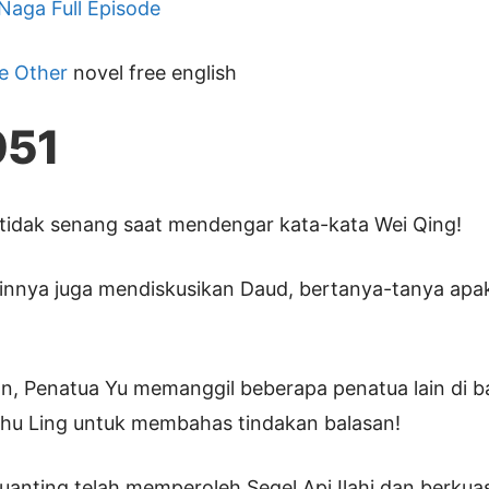
 Naga Full Episode
e Other
novel free english
051
t tidak senang saat mendengar kata-kata Wei Qing!
ainnya juga mendiskusikan Daud, bertanya-tanya ap
n, Penatua Yu memanggil beberapa penatua lain di 
Zhu Ling untuk membahas tindakan balasan!
anting telah memperoleh Segel Api Ilahi dan berkua