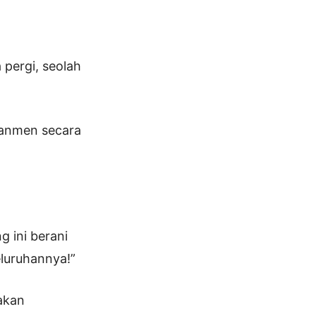
pergi, seolah
yanmen secara
 ini berani
eluruhannya!”
akan