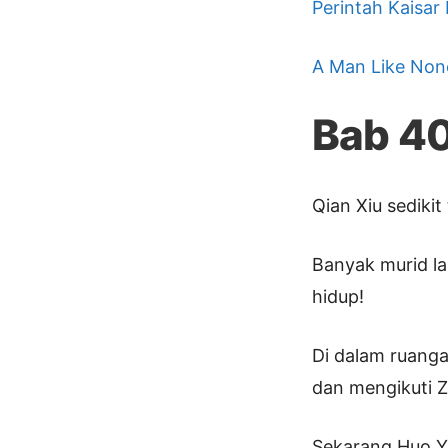
Perintah Kaisar
A Man Like Non
Bab 4
Qian Xiu sediki
Banyak murid l
hidup!
Di dalam ruanga
dan mengikuti 
Sekarang Huo Yu