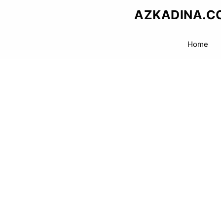
Skip
AZKADINA.C
to
content
Home