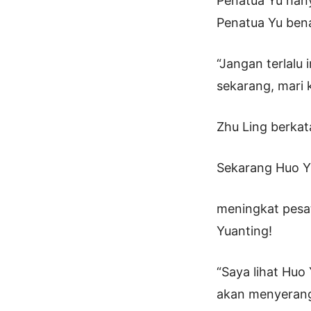
Penatua Yu han
Penatua Yu bena
“Jangan terlalu
sekarang, mari k
Zhu Ling berka
Sekarang Huo Yu
meningkat pesat
Yuanting!
“Saya lihat Huo
akan menyerang 