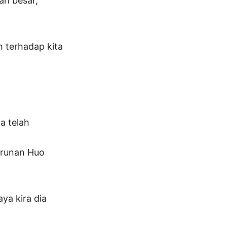
ah besar,
h terhadap kita
a telah
urunan Huo
ya kira dia