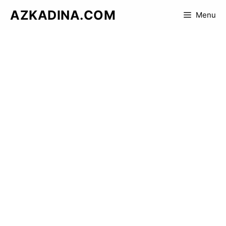
Skip
AZKADINA.COM
Menu
to
content