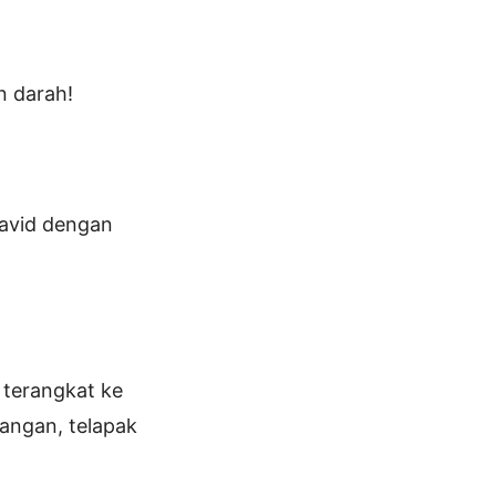
n darah!
David dengan
 terangkat ke
tangan, telapak