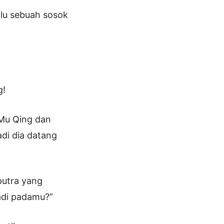
alu sebuah sosok
g!
 Mu Qing dan
di dia datang
putra yang
jadi padamu?”