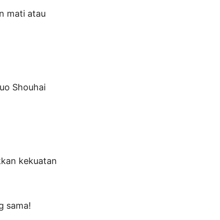
an mati atau
Luo Shouhai
kkan kekuatan
g sama!