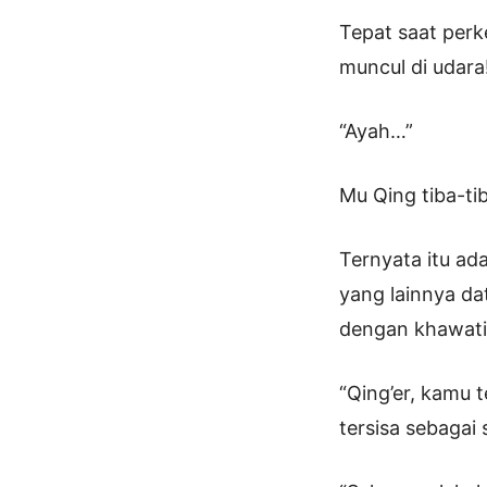
Tepat saat perk
muncul di udara
“Ayah…”
Mu Qing tiba-ti
Ternyata itu ad
yang lainnya da
dengan khawati
“Qing’er, kamu 
tersisa sebagai