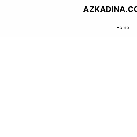
Skip
AZKADINA.C
to
content
Home