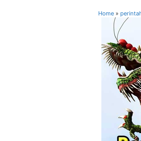
Home
»
perinta