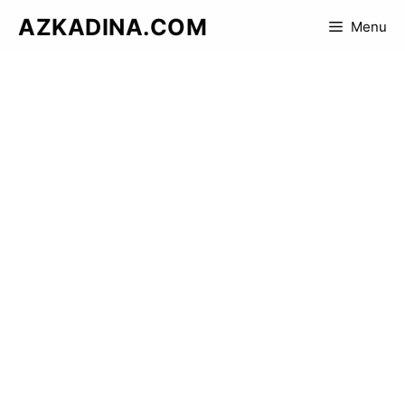
Skip
AZKADINA.COM
Menu
to
content