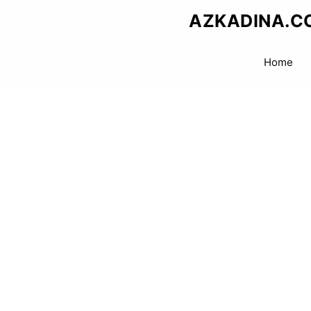
Skip
AZKADINA.C
to
content
Home