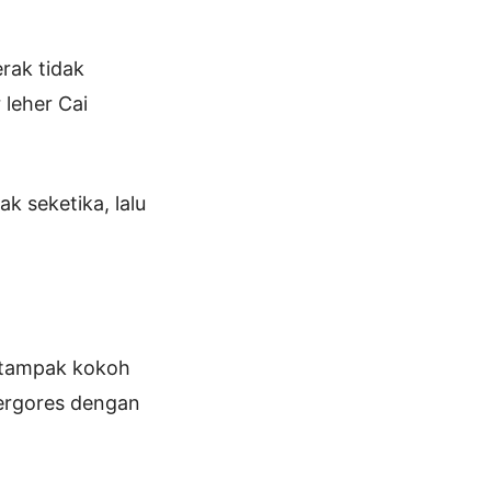
rak tidak
 leher Cai
k seketika, lalu
g tampak kokoh
tergores dengan