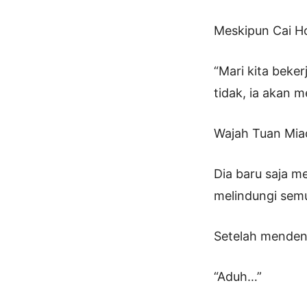
Meskipun Cai Ho
“Mari kita beke
tidak, ia akan
Wajah Tuan Miao 
Dia baru saja m
melindungi semu
Setelah menden
“Aduh…”