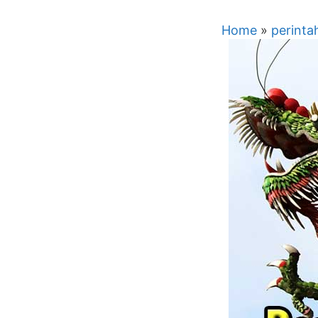
Home
»
perinta