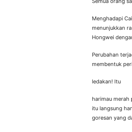
Semua orang sa
Menghadapi Cai
menunjukkan ras
Hongwei dengan
Perubahan terja
membentuk peris
ledakan! Itu
harimau merah p
itu langsung ha
goresan yang da