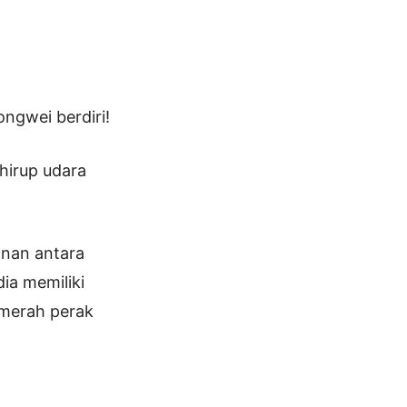
ngwei berdiri!
hirup udara
anan antara
ia memiliki
 merah perak