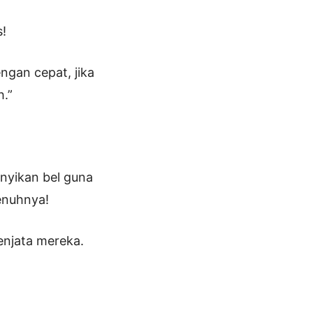
s!
ngan cepat, jika
.”
unyikan bel guna
penuhnya!
njata mereka.