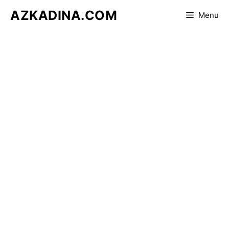
Skip
AZKADINA.COM
Menu
to
content