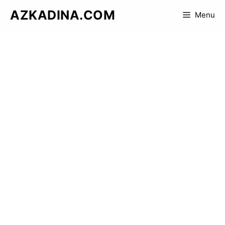
Skip
AZKADINA.COM
Menu
to
content