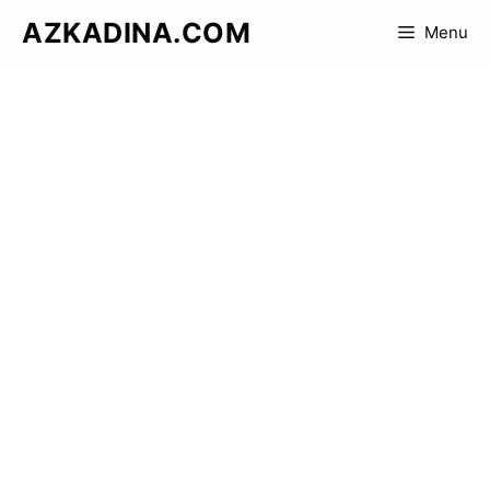
Skip
AZKADINA.COM
Menu
to
content