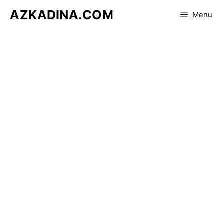
Skip
AZKADINA.COM
Menu
to
content