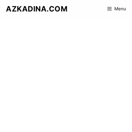
Skip
AZKADINA.COM
Menu
to
content