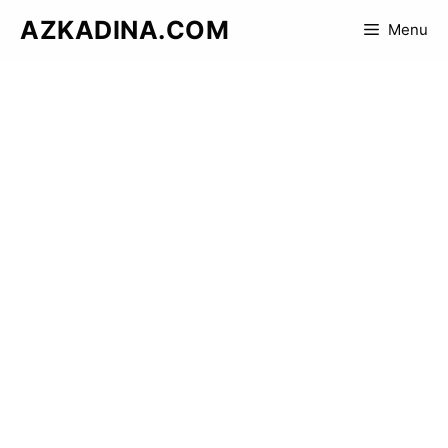
Skip
AZKADINA.COM
Menu
to
content