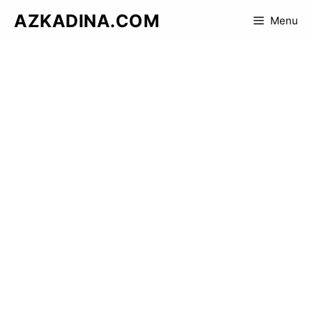
Skip
AZKADINA.COM
Menu
to
content