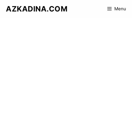
Skip
AZKADINA.COM
Menu
to
content