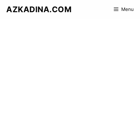
Skip
AZKADINA.COM
Menu
to
content