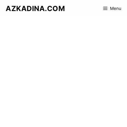
Skip
AZKADINA.COM
Menu
to
content