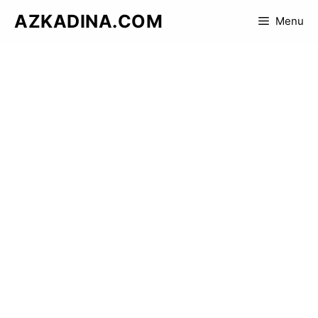
Skip
AZKADINA.COM
Menu
to
content