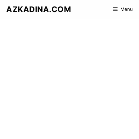
Skip
AZKADINA.COM
Menu
to
content