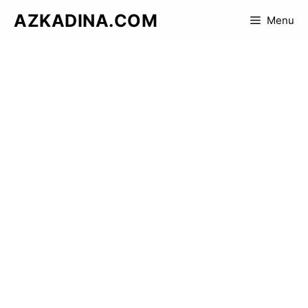
Skip
AZKADINA.COM
Menu
to
content