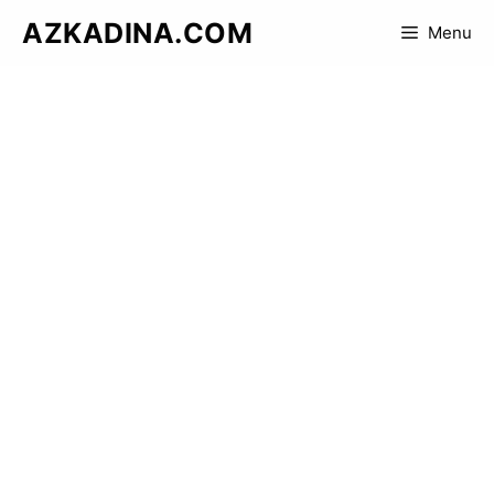
Skip
AZKADINA.COM
Menu
to
content