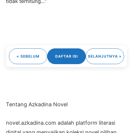
tidak terhitung…”
« SEBELUM
DAFTAR ISI
SELANJUTNYA »
Tentang Azkadina Novel
novel.azkadina.com adalah platform literasi
digital yang menyajikan koleksi novel pilihan