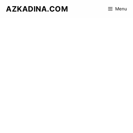
Skip
AZKADINA.COM
Menu
to
content