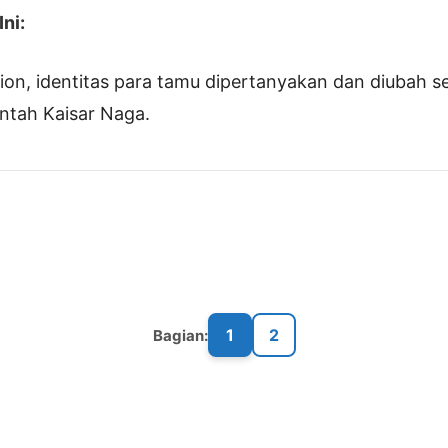
ni:
ion, identitas para tamu dipertanyakan dan diubah se
intah Kaisar Naga.
1
2
Bagian: