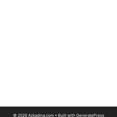
© 2026 Azkadina.com
• Built with
GeneratePress