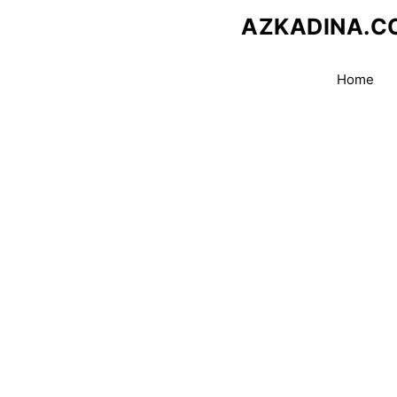
Skip
AZKADINA.C
to
content
Home